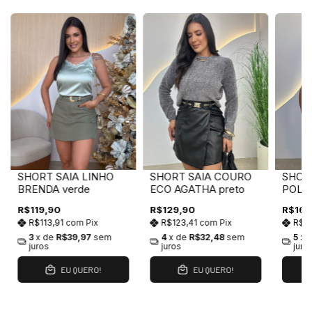
SHORT SAIA LINHO
SHORT SAIA COURO
SHOR
BRENDA verde
ECO AGATHA preto
POLI
off W
R$119,90
R$129,90
R$169
R$113,91
com
Pix
R$123,41
com
Pix
R$16
3
x de
R$39,97
sem
4
x de
R$32,48
sem
5
x 
juros
juros
juro
EU QUERO!
EU QUERO!