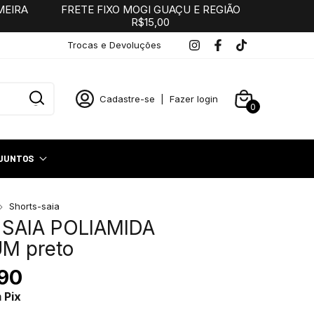
MEIRA
FRETE FIXO MOGI GUAÇU E REGIÃO
R$15,00
Trocas e Devoluções
Cadastre-se
|
Fazer login
0
JUNTOS
Shorts-saia
SAIA POLIAMIDA
M preto
90
m
Pix