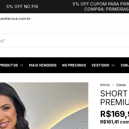
5% OFF CUPOM PARA PRI
5% OFF NO PIX
COMPRA: PRIMEIRA5
avillarosa.com.br
 PRODUTOS
MAIS VENDIDOS
NO PRECINHO
VESTIDOS
CON
Início
Saias
SHORT 
PREMIU
R$169,
R$161,41
co