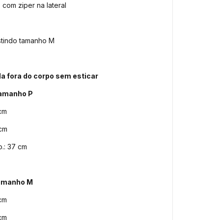
 com ziper na lateral
tindo tamanho M
a fora do corpo sem esticar
Tamanho P
 cm
 cm
.: 37 cm
amanho M
 cm
 cm