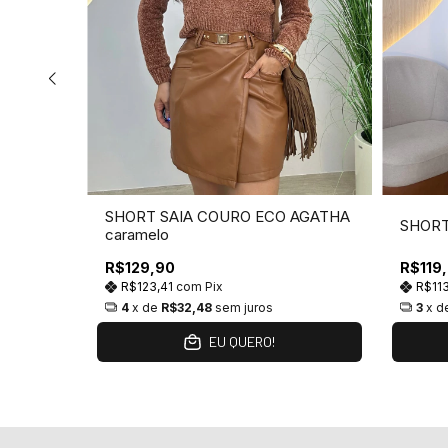
 AGATHA
SHORT SAIA COURO ECO AGATHA
SHORT
caramelo
R$129,90
R$119
R$123,41
com
Pix
R$11
4
x de
R$32,48
sem juros
3
x d
EU QUERO!