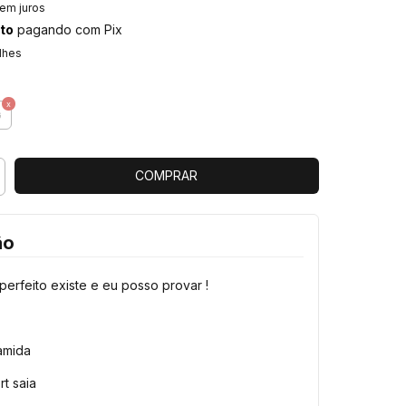
em juros
to
pagando com Pix
lhes
G
ão
 perfeito existe e eu posso provar !
amida
rt saia