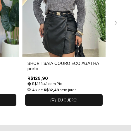
SHORT SAIA COURO ECO AGATHA
SHORT S
preto
R$129,90
R$119,9
R$123,41
com
Pix
R$113,
4
x de
R$32,48
sem juros
3
x de
EU QUERO!