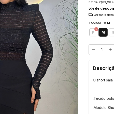
5
x de
R$33,98
s
5% de descon
Ver mais deta
TAMANHO:
M
M
P
Descriç
O short saia
.Tecido poli
.Modelo Sho