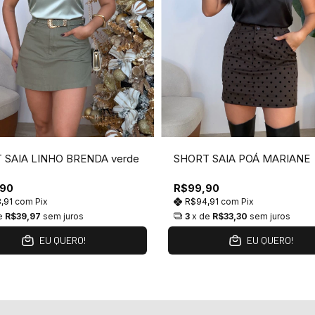
 SAIA LINHO BRENDA verde
SHORT SAIA POÁ MARIANE
,90
R$99,90
3,91
com
Pix
R$94,91
com
Pix
e
R$39,97
sem juros
3
x de
R$33,30
sem juros
EU QUERO!
EU QUERO!