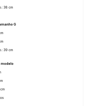
.: 38 cm
Tamanho G
7 cm
 cm
.: 39 cm
 modelo
m
cm
0 cm
los